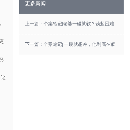
更多新闻
，
上一篇：个案笔记|老婆一碰就软？勃起困难
更
可能是关系的警讯
下一篇：个案笔记| 一硬就想冲，他到底在猴
说
急什么 ?
会这