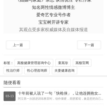
知名两性情感微博博主
爱奇艺专业号作者
宝宝树开讲专家
其观点受多家权威媒体及自媒体报道
上一篇
下一篇
标签：
嵩馥健康管理咨询中心
童嵩珍
嵩馥官网
性治疗师
性心理咨询师
夫妻健康咨询
随便看看
十年前被人说了一句「快枪侠」，让他连拥抱女友都恐惧
03-13
阿立第一次踏进训练教室时，动作僵硬，肩膀紧缩，象是想把自己的身体折起来压扁。他盯着地板，像在跟某个看不见的回忆拔河：老师...